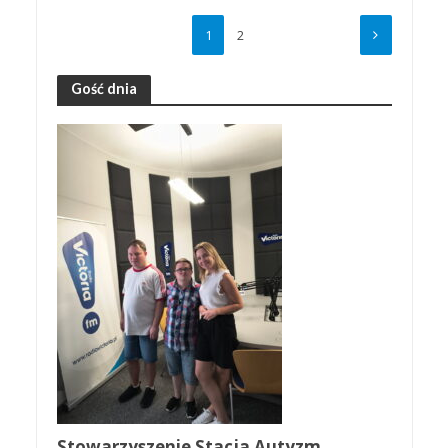
1
2
Gość dnia
Stowarzyszenie Stacja Autyzm