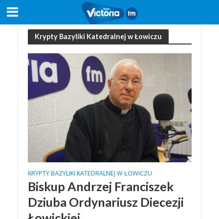
Krypty Bazyliki Katedralnej w Łowiczu
KRYPTY BAZYLIKI KATEDRALNEJ W ŁOWICZU
Biskup Andrzej Franciszek
Dziuba Ordynariusz Diecezji
Łowickiej