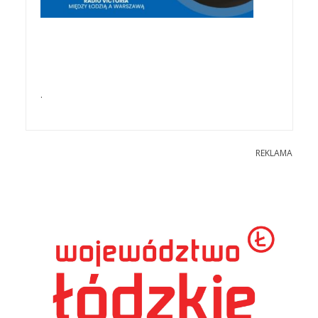
.
REKLAMA