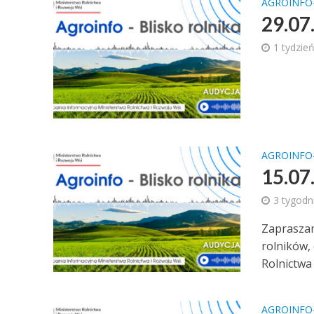
AGROINFO
29.07.
1 tydzie
AGROINFO
15.07.
3 tygodn
Zapraszamy
rolników,
Rolnictwa i
AGROINFO