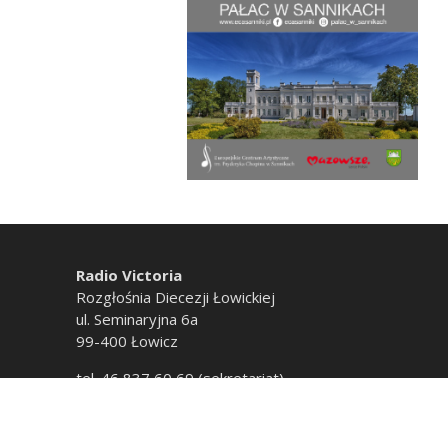
Radio Victoria
Rozgłośnia Diecezji Łowickiej
ul. Seminaryjna 6a
99-400 Łowicz
tel. 46 837 60 69 (sekretariat)
tel. 46 837 60 20 (emisja)
tel. 46 837 33 01 (newsroom)