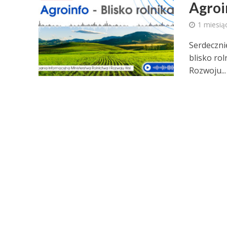
Agroin
1 miesią
Serdeczni
blisko ro
Rozwoju...