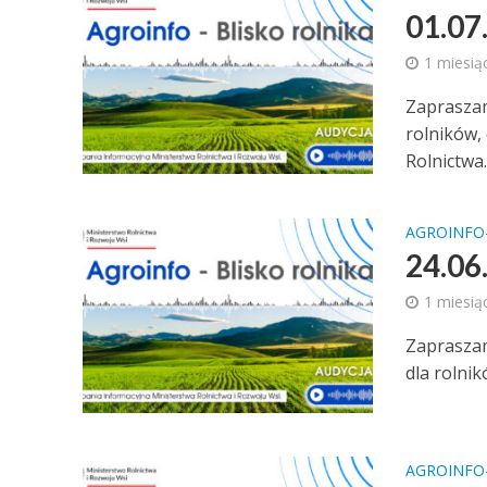
01.07.
1 miesią
Zapraszamy
rolników,
Rolnictwa..
AGROINFO
24.06.
1 miesią
Zapraszam
dla rolnik
AGROINFO