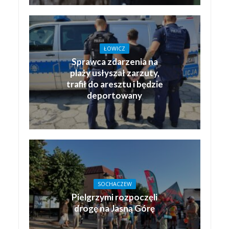
ŁOWICZ
Sprawca zdarzenia na
plaży usłyszał zarzuty,
trafił do aresztu i będzie
deportowany
SOCHACZEW
Pielgrzymi rozpoczęli
drogę na Jasną Górę