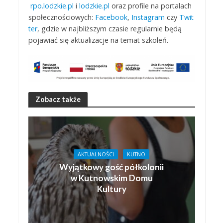
rpo.lodzkie.pl
i
lodzkie.pl
oraz profile na portalach
społecznościowych:
Facebook
,
Instagram
czy
Twit
ter
, gdzie w najbliższym czasie regularnie będą
pojawiać się aktualizacje na temat szkoleń.
Zobacz także
AKTUALNOŚCI
KUTNO
Wyjątkowy gość półkolonii
w Kutnowskim Domu
Kultury