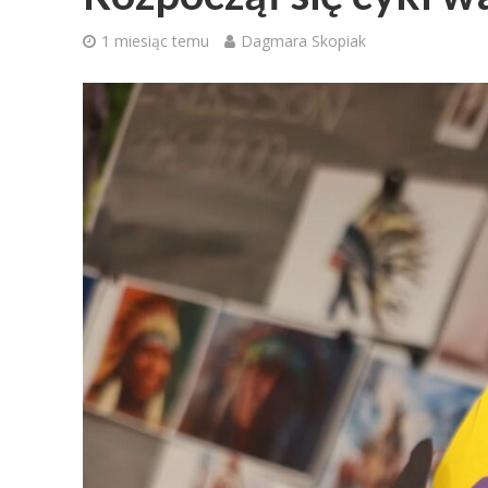
1 miesiąc temu
Dagmara Skopiak