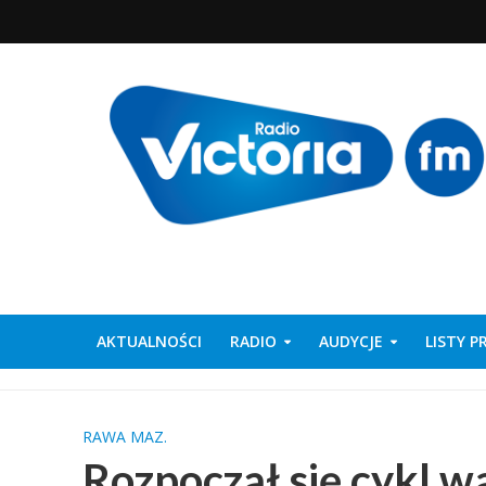
AKTUALNOŚCI
RADIO
AUDYCJE
LISTY 
RAWA MAZ.
Rozpoczął się cykl 