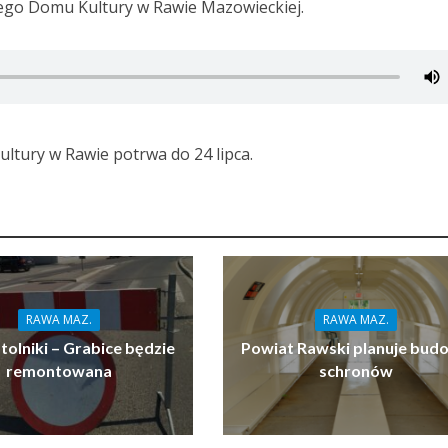
iego Domu Kultury w Rawie Mazowieckiej.
ltury w Rawie potrwa do 24 lipca.
RAWA MAZ.
RAWA MAZ.
tolniki – Grabice będzie
Powiat Rawski planuje bud
remontowana
schronów