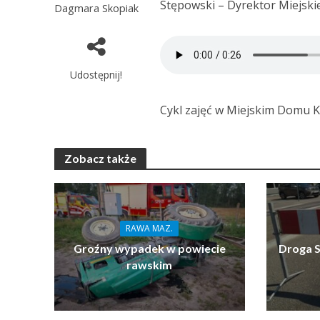
Stępowski – Dyrektor Miejsk
Dagmara Skopiak
Udostępnij!
Cykl zajęć w Miejskim Domu Ku
Zobacz także
RAWA MAZ.
Groźny wypadek w powiecie
Droga S
rawskim