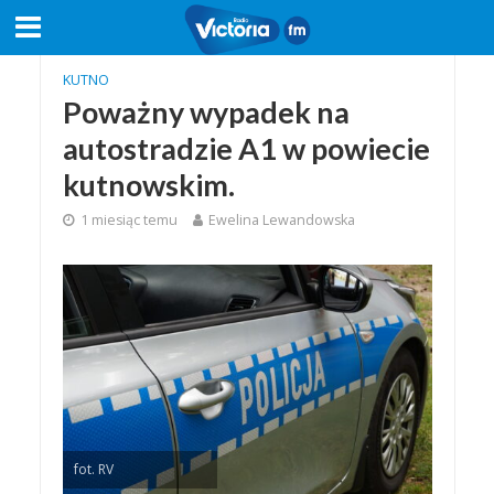
KUTNO
Poważny wypadek na
autostradzie A1 w powiecie
kutnowskim.
1 miesiąc temu
Ewelina Lewandowska
fot. RV