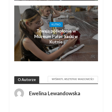
KUTNO
Trwają półkolonie w
Muzeum Pałac Saski w
Kutnie
WYŚWIETL WSZYSTKIE WIADOMOŚCI
O Autorze
Ewelina Lewandowska