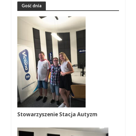
Gość dnia
Stowarzyszenie Stacja Autyzm