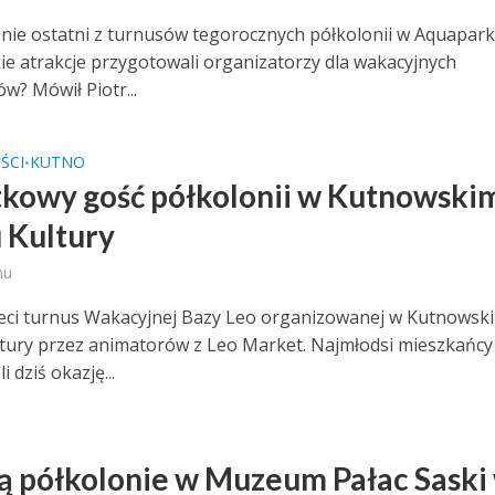
nie ostatni z turnusów tegorocznych półkolonii w Aquapar
kie atrakcje przygotowali organizatorzy dla wakacyjnych
w? Mówił Piotr...
ŚCI
KUTNO
•
kowy gość półkolonii w Kutnowski
Kultury
mu
zeci turnus Wakacyjnej Bazy Leo organizowanej w Kutnowsk
ury przez animatorów z Leo Market. Najmłodsi mieszkańcy
i dziś okazję...
ą półkolonie w Muzeum Pałac Saski