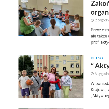
Zakoń
organ
2 tygodn
Przez osta
ale także 
profilakty
KUTNO
” Akt
3 tygodn
W poniedz
Krajowej 
„Aktywnego