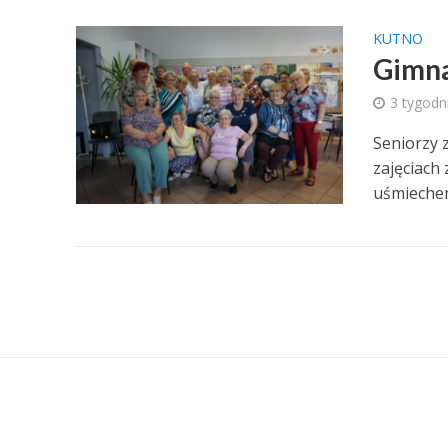
KUTNO
Gimna
3 tygodn
Seniorzy 
zajęciach
uśmiechem