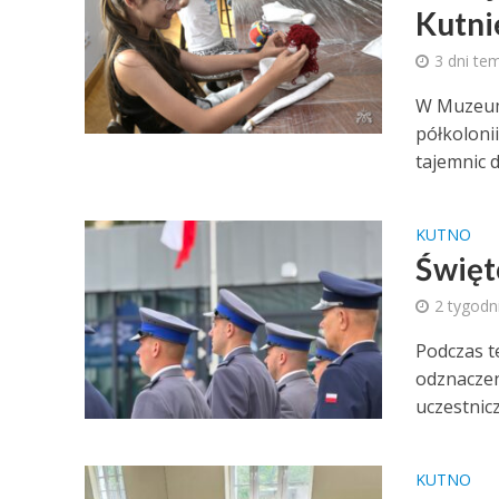
Kutni
3 dni te
W Muzeum 
półkoloni
tajemnic 
KUTNO
Święt
2 tygodn
Podczas t
odznaczen
uczestnicz
KUTNO