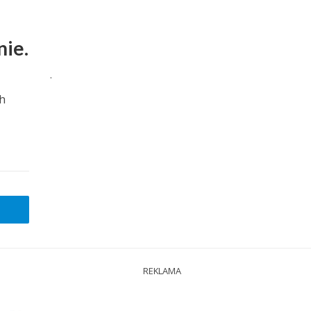
nie.
.
ch
REKLAMA