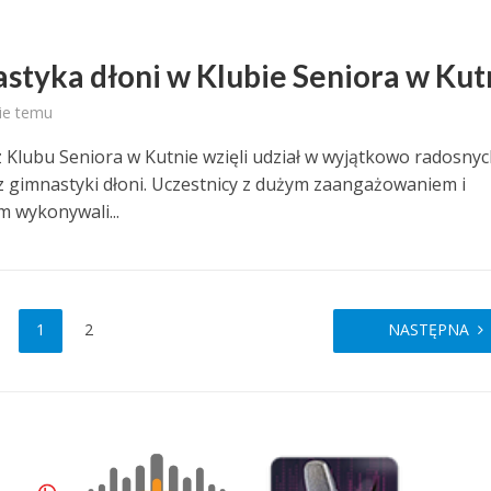
styka dłoni w Klubie Seniora w Kut
ie temu
z Klubu Seniora w Kutnie wzięli udział w wyjątkowo radosny
 z gimnastyki dłoni. Uczestnicy z dużym zaangażowaniem i
 wykonywali...
1
2
NASTĘPNA