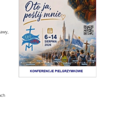
bawy,
ach