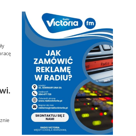
ły
pracę
wi.
znie