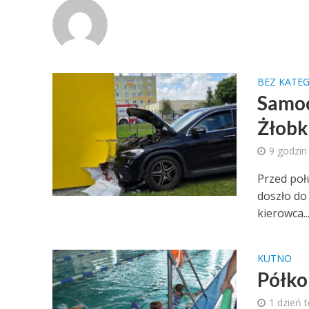
BEZ KATEG
Samoc
Żłobk
9 godzin
Przed poł
doszło do
kierowca..
KUTNO
Półko
1 dzień 