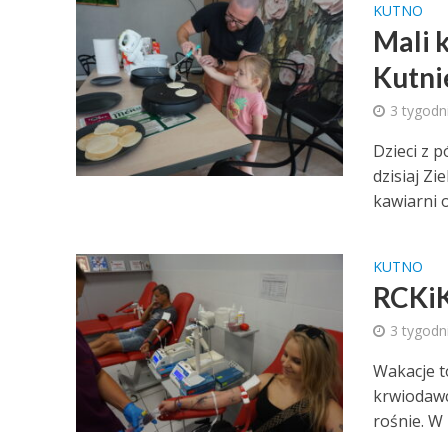
KUTNO
Mali 
Kutni
3 tygodn
Dzieci z 
dzisiaj Zi
kawiarni o
KUTNO
RCKiK
3 tygodn
Wakacje t
krwiodawc
rośnie. W 