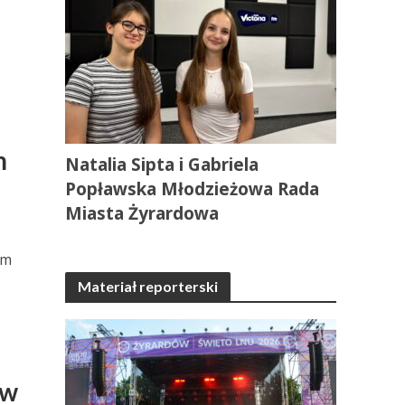
k
m
Natalia Sipta i Gabriela
Popławska Młodzieżowa Rada
Miasta Żyrardowa
im
Materiał reporterski
 w