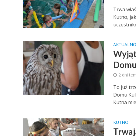
Trwa właś
Kutno, ja
uczestnikó
AKTUALNO
Wyjąt
Domu 
2 dni te
To już tr
Domu Kult
Kutna miel
KUTNO
Trwaj