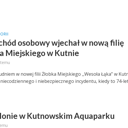
ORII
hód osobowy wjechał w nową filię
a Miejskiego w Kutnie
 temu
udniem w nowej filii Żłobka Miejskiego ,,Wesoła Łąka” w Kut
 niecodziennego i niebezpiecznego incydentu, kiedy to 74-le
.
lonie w Kutnowskim Aquaparku
temu