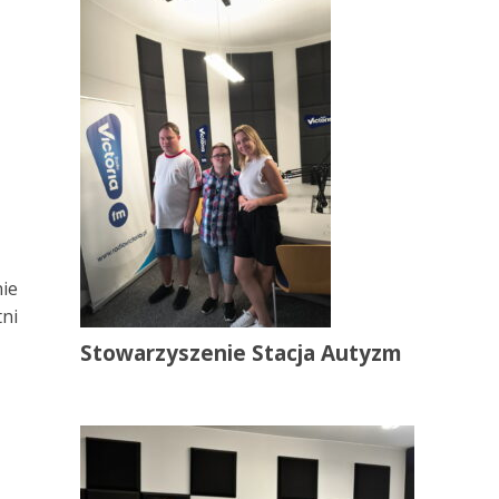
nie
tni
Stowarzyszenie Stacja Autyzm