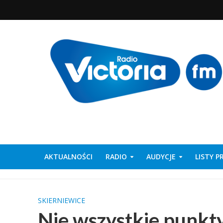
AKTUALNOŚCI
RADIO
AUDYCJE
LISTY 
SKIERNIEWICE
Nie wszystkie punkt