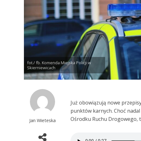
fot./ fb. Komenda Miejska Policji w
Skierniewicach
Już obowiązują nowe przepisy
punktów karnych. Choć nadal
Ośrodku Ruchu Drogowego, to
Jan Wieteska