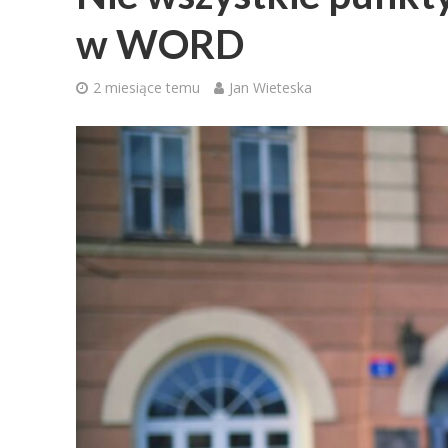
w WORD
2 miesiące temu
Jan Wieteska