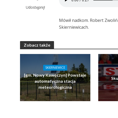
Udostępnij!
Mówił nadkom. Robert Zwoliń
Skierniewicach.
Zobacz także
SKIERNIEWICE
[gm. Nowy Kawęczyn] Powstaje
Sku
automatyczna stacja
meteorologiczna