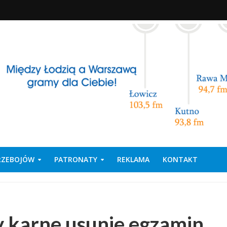
PRZEBOJÓW
PATRONATY
REKLAMA
KONTAKT
y karne usunie egzamin