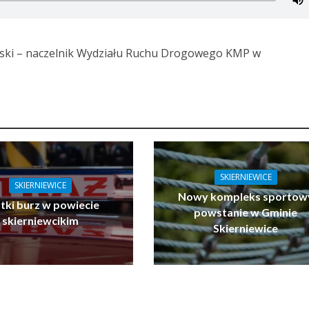
ski – naczelnik Wydziału Ruchu Drogowego KMP w
SKIERNIEWICE
SKIERNIEWICE
Nowy kompleks sportow
tki burz w powiecie
powstanie w Gminie
skierniewcikim
Skierniewice