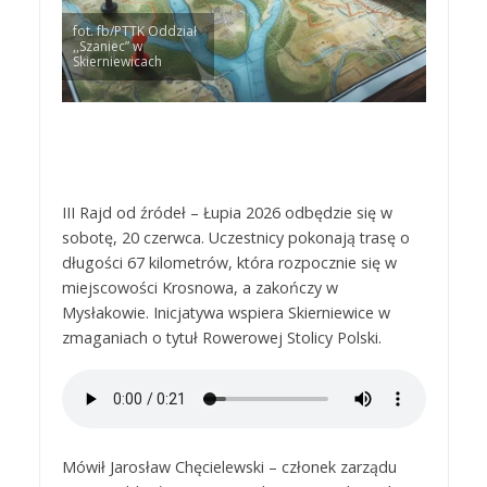
fot. fb/PTTK Oddział
,,Szaniec” w
Skierniewicach
III Rajd od źródeł – Łupia 2026 odbędzie się w
sobotę, 20 czerwca. Uczestnicy pokonają trasę o
długości 67 kilometrów, która rozpocznie się w
miejscowości Krosnowa, a zakończy w
Mysłakowie. Inicjatywa wspiera Skierniewice w
zmaganiach o tytuł Rowerowej Stolicy Polski.
Mówił Jarosław Chęcielewski – członek zarządu