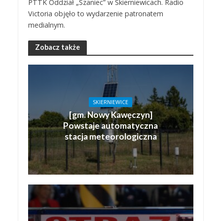
PTTK Oddział „Szaniec” w Skierniewicach. Radio
Victoria objęło to wydarzenie patronatem
medialnym.
Zobacz także
SKIERNIEWICE
[gm. Nowy Kawęczyn]
Powstaje automatyczna
stacja meteorologiczna