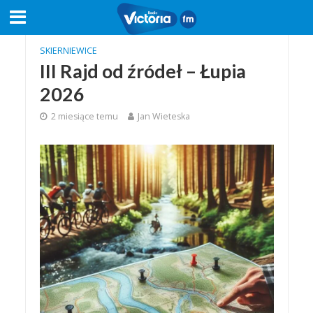
SKIERNIEWICE
III Rajd od źródeł – Łupia
2026
2 miesiące temu
Jan Wieteska