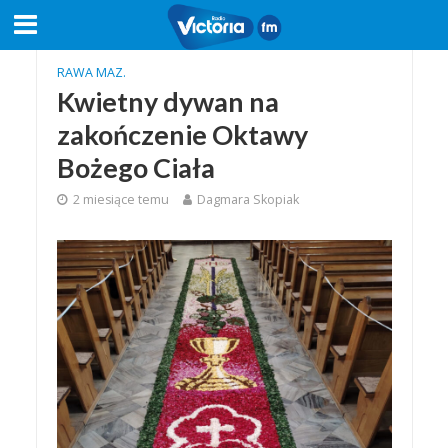
RAWA MAZ.
Kwietny dywan na
zakończenie Oktawy
Bożego Ciała
2 miesiące temu
Dagmara Skopiak