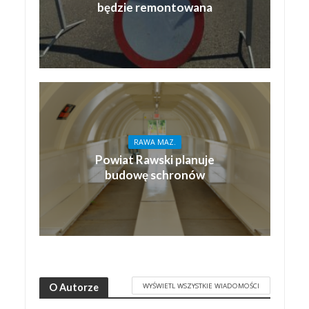
będzie remontowana
RAWA MAZ.
Powiat Rawski planuje
budowę schronów
WYŚWIETL WSZYSTKIE WIADOMOŚCI
O Autorze