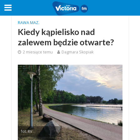
RAWA MAZ.
Kiedy kąpielisko nad
zalewem będzie otwarte?
2 miesiące temu
Dagmara Skopiak
fot. RV