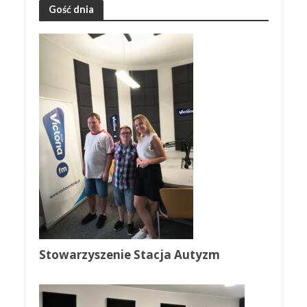
Gość dnia
Stowarzyszenie Stacja Autyzm