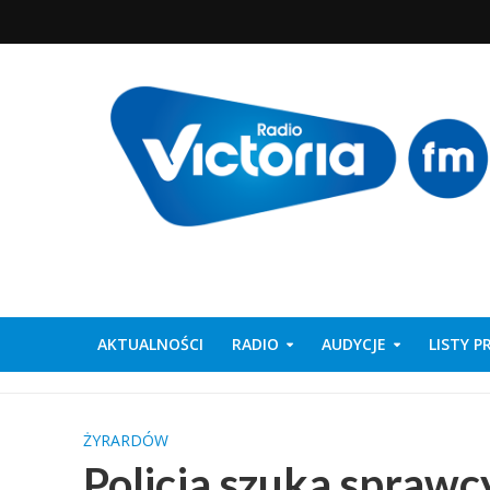
AKTUALNOŚCI
RADIO
AUDYCJE
LISTY 
ŻYRARDÓW
Policja szuka sprawc