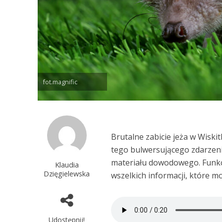
fot.magnific
Brutalne zabicie jeża w Wiski
tego bulwersującego zdarzeni
materiału dowodowego. Funkc
Klaudia
Dzięgielewska
wszelkich informacji, które 
Udostępnij!