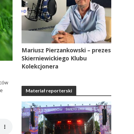
Mariusz Pierzankowski – prezes
Skierniewickiego Klubu
Kolekcjonera
wców
ie
Materiał reporterski