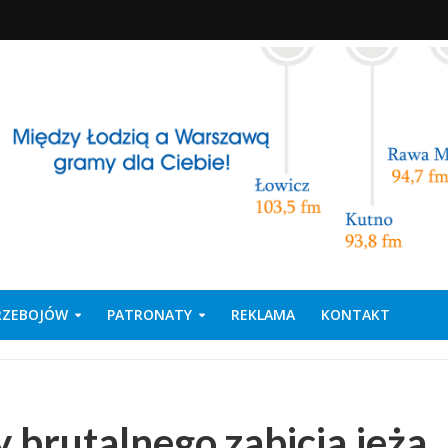
PRZEBOJÓW
PATRONATY
REKLAMA
KONTAKT
y brutalnego zabicia jeża