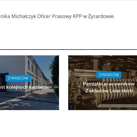
ika Michalczyk Oficer Prasowy KPP w Żyrardowie.
ŻYRARDÓW
ŻYRARDÓW
Pamiątki pracowników
t kolejnych kamienic
Zakładów Lniarskich