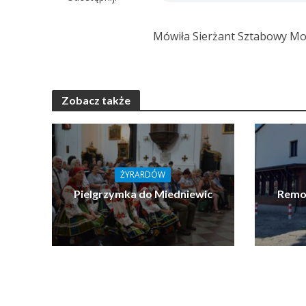
Mówiła Sierżant Sztabowy Mon
Zobacz także
ŻYRARDÓW
Pielgrzymka do Miedniewic
Remon