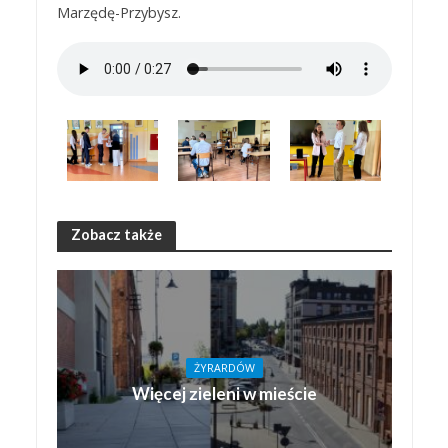
Marzędę-Przybysz.
Zobacz także
ŻYRARDÓW
Więcej zieleni w mieście