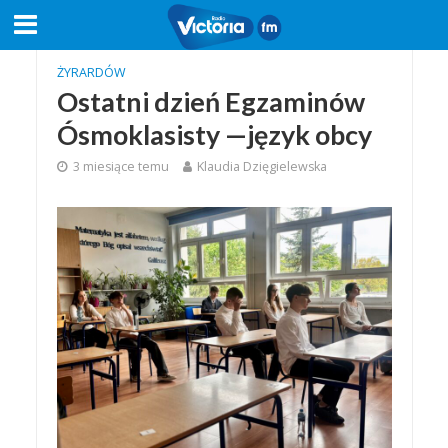
ŻYRARDÓW
Ostatni dzień Egzaminów
Ósmoklasisty —język obcy
3 miesiące temu
Klaudia Dzięgielewska