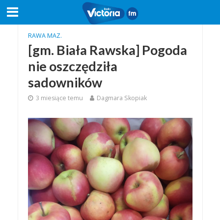
RAWA MAZ.
[gm. Biała Rawska] Pogoda
nie oszczędziła
sadowników
3 miesiące temu
Dagmara Skopiak