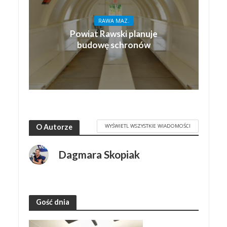
RAWA MAZ.
Powiat Rawski planuje
budowę schronów
WYŚWIETL WSZYSTKIE WIADOMOŚCI
O Autorze
Dagmara Skopiak
Gość dnia