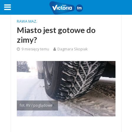
RAWA MAZ.
Miasto jest gotowe do
zimy?
9 miesięcy temu
Dagmara Skopiak
fot. RV / poglądowe