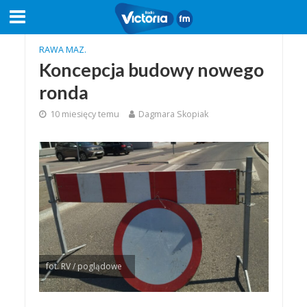
RAWA MAZ.
Koncepcja budowy nowego
ronda
10 miesięcy temu
Dagmara Skopiak
fot. RV / poglądowe