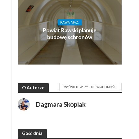
RAWA MAZ.
Powiat Rawski planuje
budowę schronów
WYŚWIETL WSZYSTKIE WIADOMOŚCI
O Autorze
Dagmara Skopiak
Gość dnia