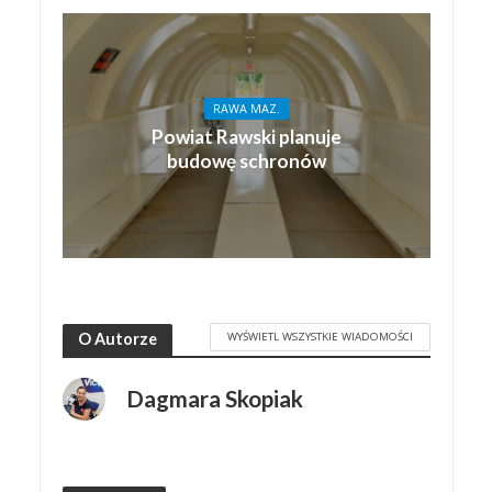
RAWA MAZ.
Powiat Rawski planuje
budowę schronów
WYŚWIETL WSZYSTKIE WIADOMOŚCI
O Autorze
Dagmara Skopiak