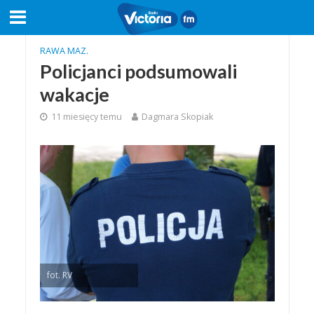
RAWA MAZ.
Policjanci podsumowali
wakacje
11 miesięcy temu
Dagmara Skopiak
fot. RV