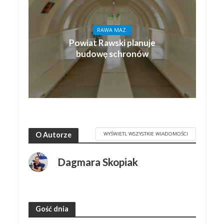
RAWA MAZ.
Powiat Rawski planuje
budowę schronów
WYŚWIETL WSZYSTKIE WIADOMOŚCI
O Autorze
Dagmara Skopiak
Gość dnia