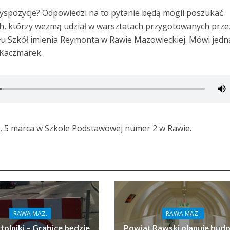
spozycje? Odpowiedzi na to pytanie będą mogli poszukać
h, którzy wezmą udział w warsztatach przygotowanych prze
łu Szkół imienia Reymonta w Rawie Mazowieckiej. Mówi jedn
 Kaczmarek.
, 5 marca w Szkole Podstawowej numer 2 w Rawie.
RAWA MAZ.
RAWA MAZ.
tolniki – Grabice będzie
Powiat Rawski planuje bud