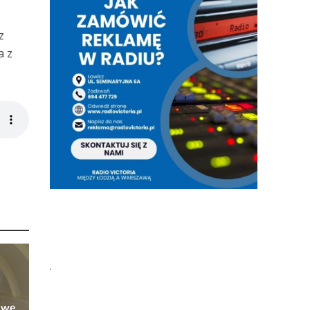
z
a z
.
owę