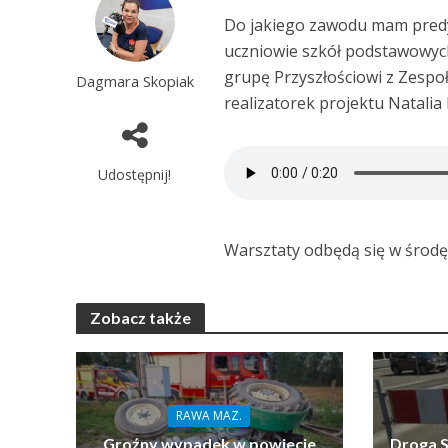
Do jakiego zawodu mam predy
uczniowie szkół podstawowyc
grupę Przyszłościowi z Zespo
Dagmara Skopiak
realizatorek projektu Natalia
Udostępnij!
Warsztaty odbędą się w środę
Zobacz także
RAWA MAZ.
Groźny wypadek w powiecie
Droga S