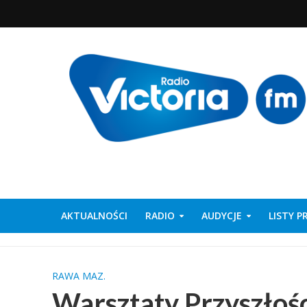
AKTUALNOŚCI
RADIO
AUDYCJE
LISTY 
RAWA MAZ.
Warsztaty Przyszłoś