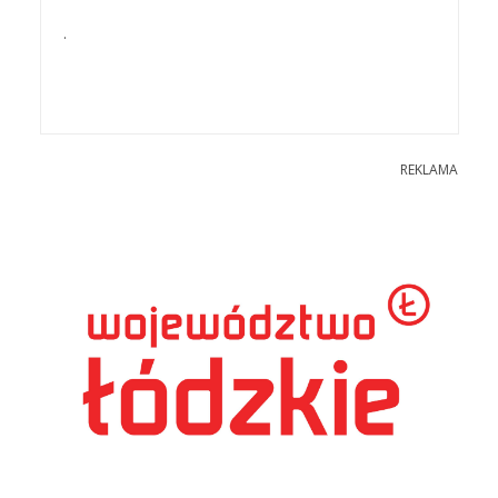
.
REKLAMA