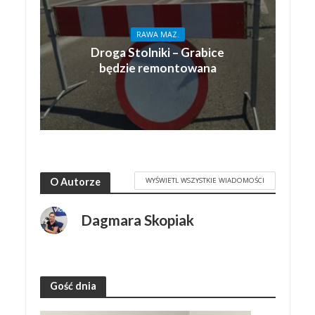
RAWA MAZ.
Droga Stolniki – Grabice
będzie remontowana
WYŚWIETL WSZYSTKIE WIADOMOŚCI
O Autorze
Dagmara Skopiak
Gość dnia