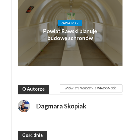
RAWA MAZ.
Powiat Rawski planuje
budowę schronów
WYŚWIETL WSZYSTKIE WIADOMOŚCI
O Autorze
Dagmara Skopiak
Gość dnia