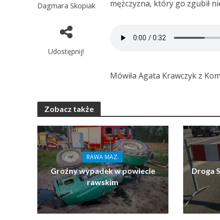
mężczyzna, który go zgubił nie
Dagmara Skopiak
Udostępnij!
Mówiła Agata Krawczyk z Kome
Zobacz także
RAWA MAZ.
Groźny wypadek w powiecie
Droga S
rawskim