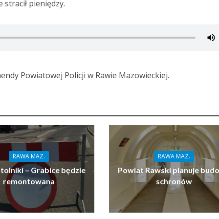
 stracił pieniędzy.
ndy Powiatowej Policji w Rawie Mazowieckiej.
RAWA MAZ.
RAWA MAZ.
tolniki – Grabice będzie
Powiat Rawski planuje bud
remontowana
schronów