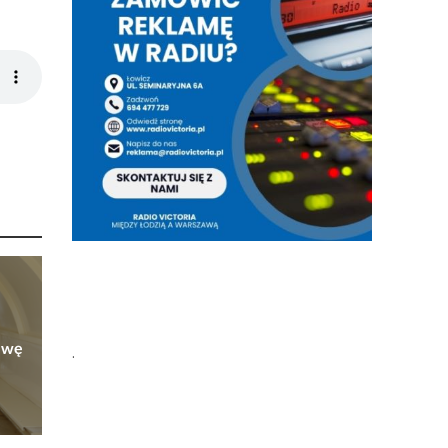
owę
.