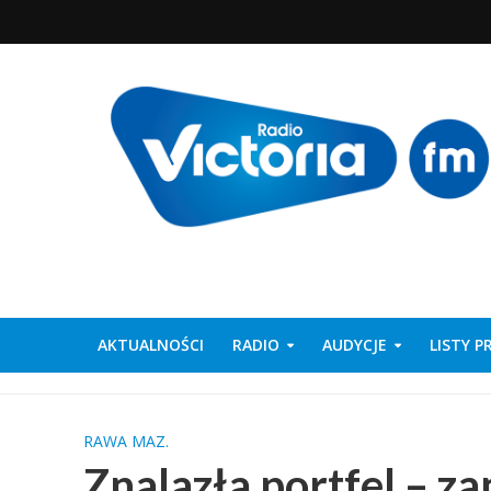
AKTUALNOŚCI
RADIO
AUDYCJE
LISTY 
RAWA MAZ.
Znalazła portfel – z