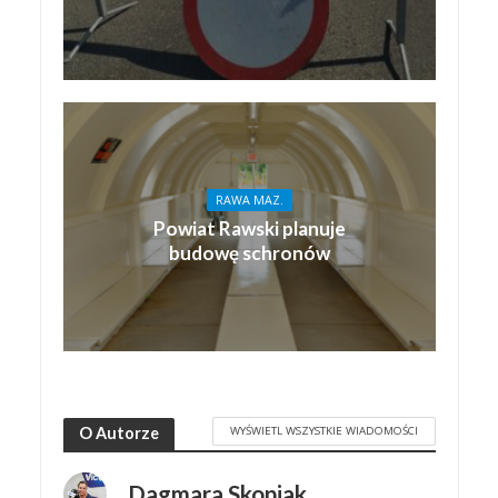
RAWA MAZ.
Powiat Rawski planuje
budowę schronów
WYŚWIETL WSZYSTKIE WIADOMOŚCI
O Autorze
Dagmara Skopiak