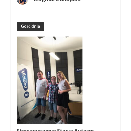
Gość dnia
Stowarzyszenie Stacja Autyzm