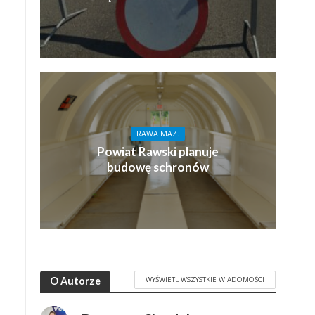
RAWA MAZ.
Powiat Rawski planuje
budowę schronów
WYŚWIETL WSZYSTKIE WIADOMOŚCI
O Autorze