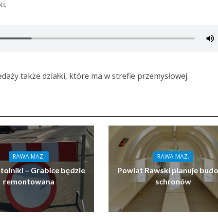
i.
aży także działki, które ma w strefie przemysłowej.
RAWA MAZ.
RAWA MAZ.
tolniki – Grabice będzie
Powiat Rawski planuje bud
remontowana
schronów