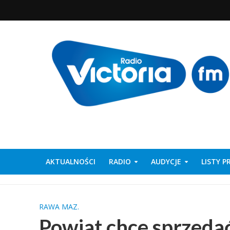
AKTUALNOŚCI
RADIO
AUDYCJE
LISTY 
RAWA MAZ.
Powiat chce sprzedać