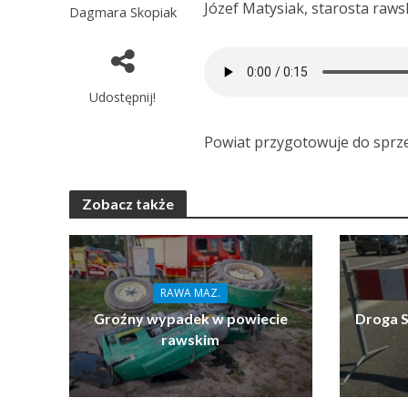
Józef Matysiak, starosta rawsk
Dagmara Skopiak
Udostępnij!
Powiat przygotowuje do sprzed
Zobacz także
RAWA MAZ.
Groźny wypadek w powiecie
Droga S
rawskim