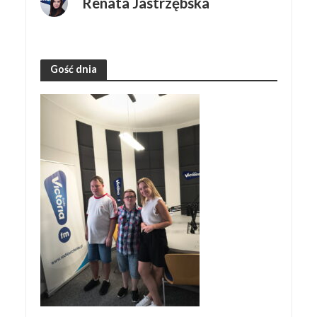
Renata Jastrzębska
Gość dnia