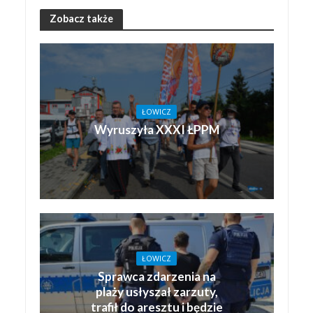
Zobacz także
ŁOWICZ
Wyruszyła XXXI ŁPPM
ŁOWICZ
Sprawca zdarzenia na
plaży usłyszał zarzuty,
trafił do aresztu i będzie