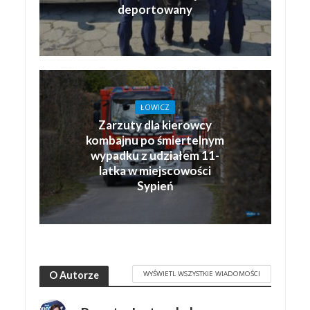
deportowany
ŁOWICZ
Zarzuty dla kierowcy
kombajnu po śmiertelnym
wypadku z udziałem 11-
latka w miejscowości
Sypień
WYŚWIETL WSZYSTKIE WIADOMOŚCI
O Autorze