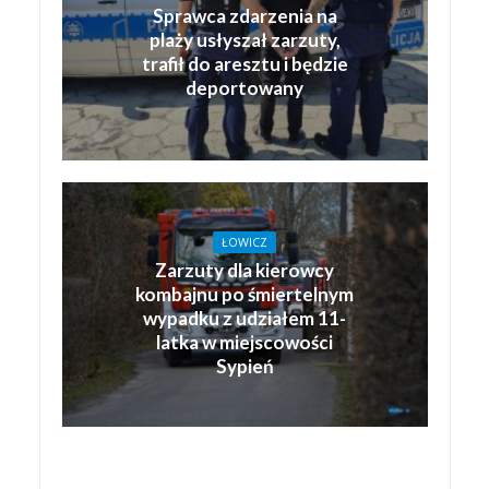
Sprawca zdarzenia na
plaży usłyszał zarzuty,
trafił do aresztu i będzie
deportowany
ŁOWICZ
Zarzuty dla kierowcy
kombajnu po śmiertelnym
wypadku z udziałem 11-
latka w miejscowości
Sypień