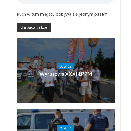
Ruch w tym miejscu odbywa się jednym pasem.
Zobacz także
ŁOWICZ
Wyruszyła XXXI ŁPPM
ŁOWICZ