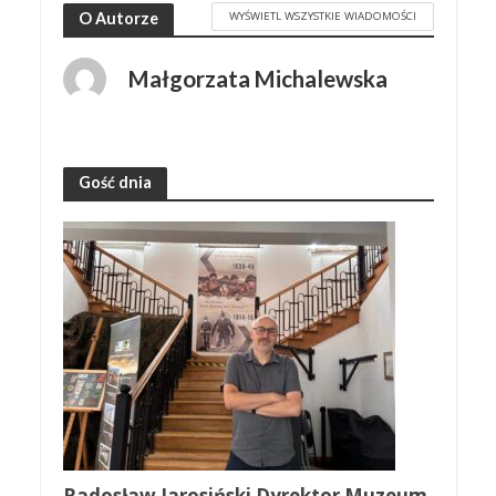
WYŚWIETL WSZYSTKIE WIADOMOŚCI
O Autorze
Małgorzata Michalewska
Gość dnia
Radosław Jarosiński Dyrektor Muzeum