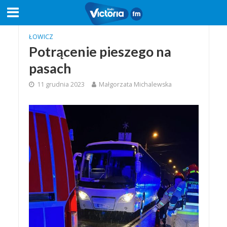
ŁOWICZ
Potrącenie pieszego na
pasach
11 grudnia 2023
Małgorzata Michalewska