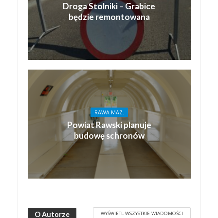
Droga Stolniki – Grabice
będzie remontowana
RAWA MAZ.
Powiat Rawski planuje
budowę schronów
WYŚWIETL WSZYSTKIE WIADOMOŚCI
O Autorze