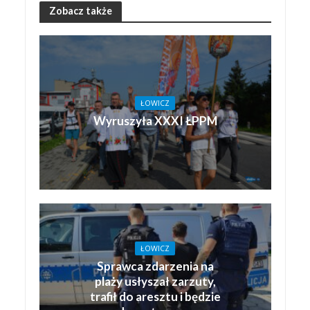
Zobacz także
ŁOWICZ
Wyruszyła XXXI ŁPPM
ŁOWICZ
Sprawca zdarzenia na
plaży usłyszał zarzuty,
trafił do aresztu i będzie