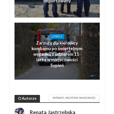
deportowany
ŁOWICZ
Zarzuty dla kierowcy
kombajnu po śmiertelnym
wypadku z udziałem 11-
latka w miejscowości
Sypień
WYŚWIETL WSZYSTKIE WIADOMOŚCI
O Autorze
Renata Jastrzębska