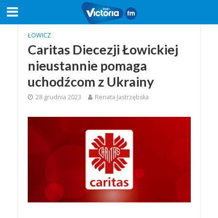
ŁOWICZ
Caritas Diecezji Łowickiej
nieustannie pomaga
uchodźcom z Ukrainy
28 grudnia 2023
Renata Jastrzębska