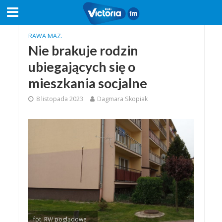
RAWA MAZ.
Nie brakuje rodzin
ubiegających się o
mieszkania socjalne
8 listopada 2023
Dagmara Skopiak
fot. RV/ poglądowe