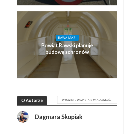
RAWA MAZ.
Powiat Rawski planuje
budowę schronów
WYŚWIETL WSZYSTKIE WIADOMOŚCI
O Autorze
Dagmara Skopiak