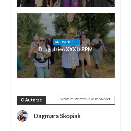
AKTUALNOŚCI
Drugi dzień XXXI ŁPPM
WYŚWIETL WSZYSTKIE WIADOMOŚCI
O Autorze
Dagmara Skopiak