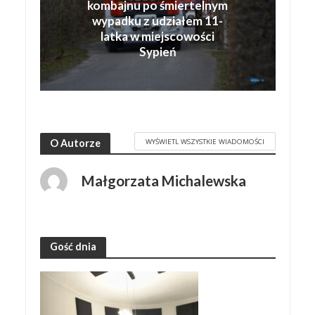
kombajnu po śmiertelnym
wypadku z udziałem 11-
latka w miejscowości
Sypień
WYŚWIETL WSZYSTKIE WIADOMOŚCI
O Autorze
Małgorzata Michalewska
Gość dnia