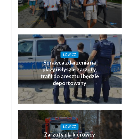
ŁOWICZ
Sprawca zdarzenia na
plaży usłyszał zarzuty,
trafił do aresztu i będzie
deportowany
ŁOWICZ
Zarzuty dla kierowcy