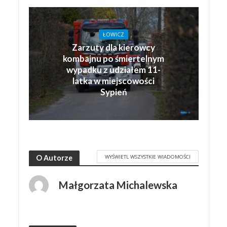
ŁOWICZ
Zarzuty dla kierowcy
kombajnu po śmiertelnym
wypadku z udziałem 11-
latka w miejscowości
Sypień
WYŚWIETL WSZYSTKIE WIADOMOŚCI
O Autorze
Małgorzata Michalewska