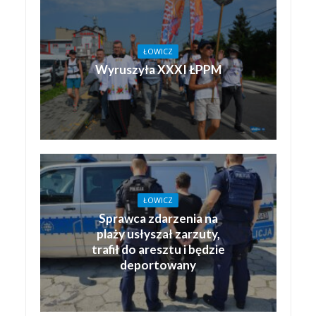
ŁOWICZ
Wyruszyła XXXI ŁPPM
ŁOWICZ
Sprawca zdarzenia na
plaży usłyszał zarzuty,
trafił do aresztu i będzie
deportowany