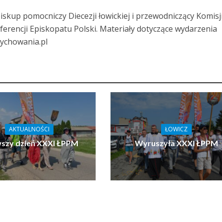
iskup pomocniczy Diecezji łowickiej i przewodniczący Komisj
erencji Episkopatu Polski. Materiały dotyczące wydarzenia
ychowania.pl
AKTUALNOŚCI
ŁOWICZ
wszy dzień XXXI ŁPPM
Wyruszyła XXXI ŁPPM