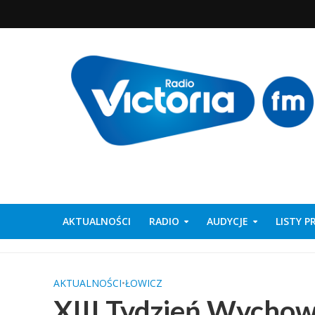
AKTUALNOŚCI
RADIO
AUDYCJE
LISTY 
AKTUALNOŚCI
•
ŁOWICZ
XIII Tydzień Wycho