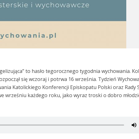
gelizująca” to hasło tegorocznego tygodnia wychowania. Ko
rozpoczął się wczoraj i potrwa 16 września. Tydzień Wychow
wania Katolickiego Konferencji Episkopatu Polski oraz Rady 
we wrześniu każdego roku, jako wyraz troski o dobro młodzi