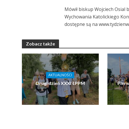
Mówił biskup Wojciech Osial b
Wychowania Katolickiego Konf
dostępne są na www.tydzienw
Zobacz także
AKTUALNOŚCI
Drugi dzień XXXI ŁPPM
Pier