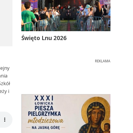
Święto Lnu 2026
REKLAMA
lejny
ania
Szkół
eży i