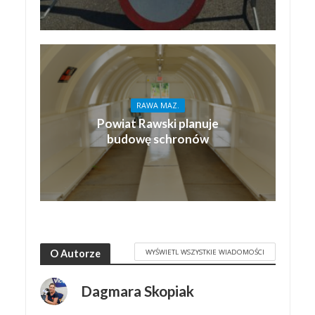
RAWA MAZ.
Powiat Rawski planuje
budowę schronów
WYŚWIETL WSZYSTKIE WIADOMOŚCI
O Autorze
Dagmara Skopiak