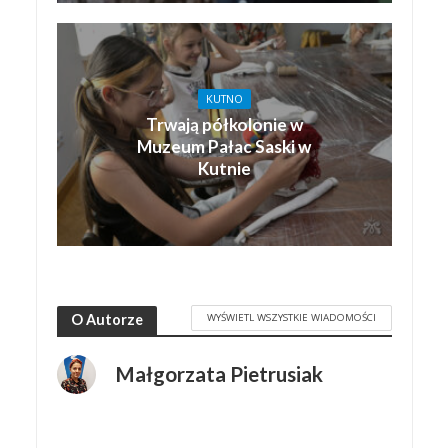
KUTNO
Trwają półkolonie w
Muzeum Pałac Saski w
Kutnie
WYŚWIETL WSZYSTKIE WIADOMOŚCI
O Autorze
Małgorzata Pietrusiak