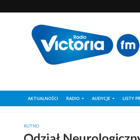
AKTUALNOŚCI
RADIO
AUDYCJE
LISTY 
KUTNO
Odział Neurologiczn