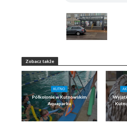
Zobacz także
KUTNO
AK
Półkolonie w Kutnowskim
Wyjątk
Aquaparku
Kutn