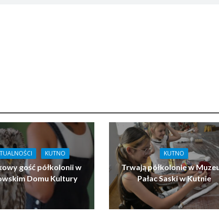
TUALNOŚCI
KUTNO
KUTNO
owy gość półkolonii w
Trwają półkolonie w Muz
owskim Domu Kultury
Pałac Saski w Kutnie