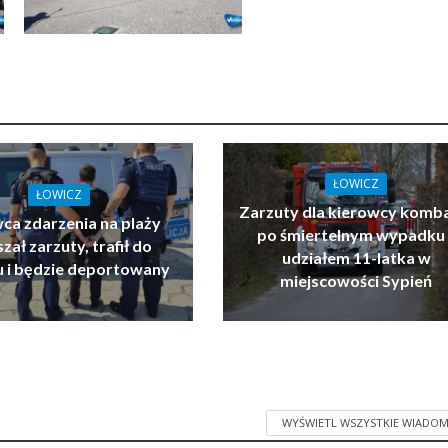
ŁOWICZ
ŁOWICZ
Zarzuty dla kierowcy komb
ca zdarzenia na plaży
po śmiertelnym wypadku 
zał zarzuty, trafił do
udziałem 11-latka w
u i będzie deportowany
miejscowości Sypień
WYŚWIETL WSZYSTKIE WIADOM