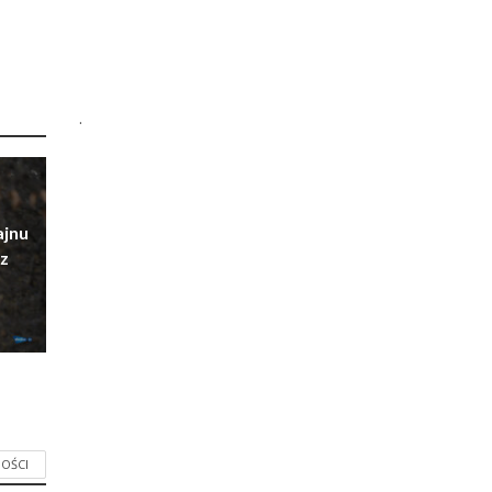
.
ajnu
z
OŚCI