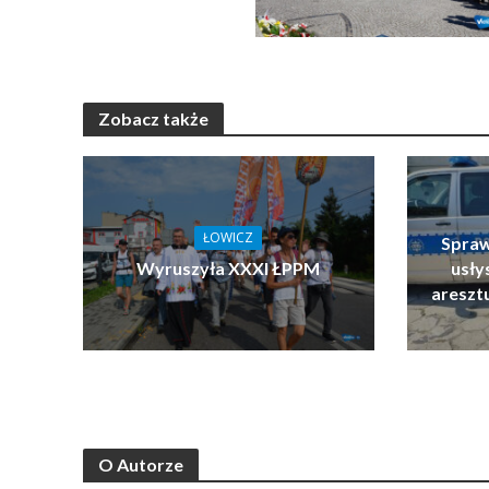
Zobacz także
ŁOWICZ
Spraw
Wyruszyła XXXI ŁPPM
usłys
areszt
O Autorze