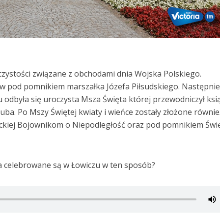
oczystości związane z obchodami dnia Wojska Polskiego.
ów pod pomnikiem marszałka Józefa Piłsudskiego. Następni
u odbyła się uroczysta Msza Święta której przewodniczył ksi
uba. Po Mszy Świętej kwiaty i wieńce zostały złożone równi
kiej Bojownikom o Niepodległość oraz pod pomnikiem Świ
a celebrowane są w Łowiczu w ten sposób?