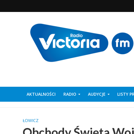
AKTUALNOŚCI
RADIO
AUDYCJE
LISTY 
ŁOWICZ
Obchody Święta Woj