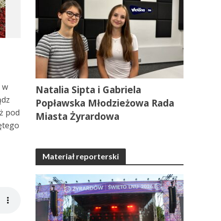
e w
Natalia Sipta i Gabriela
ądz
Popławska Młodzieżowa Rada
eż pod
Miasta Żyrardowa
ętego
Materiał reporterski