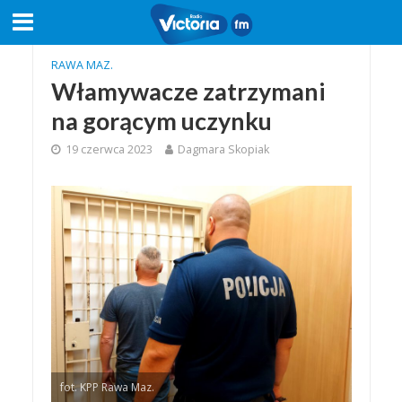
RAWA MAZ.
Włamywacze zatrzymani
na gorącym uczynku
19 czerwca 2023
Dagmara Skopiak
fot. KPP Rawa Maz.