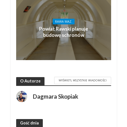
RAWA MAZ.
Powiat Rawski planuje
budowę schronów
WYŚWIETL WSZYSTKIE WIADOMOŚCI
O Autorze
Dagmara Skopiak
Gość dnia