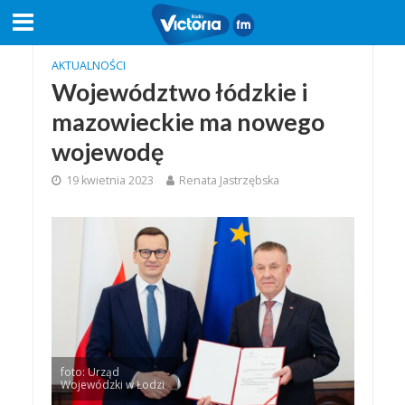
AKTUALNOŚCI
Województwo łódzkie i
mazowieckie ma nowego
wojewodę
19 kwietnia 2023
Renata Jastrzębska
foto: Urząd
Wojewódzki w Łodzi