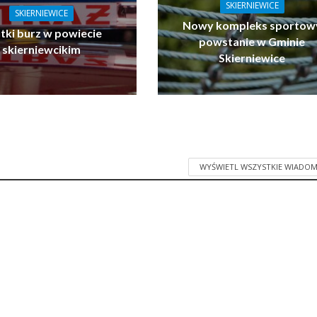
SKIERNIEWICE
SKIERNIEWICE
Nowy kompleks sportow
tki burz w powiecie
powstanie w Gminie
skierniewcikim
Skierniewice
WYŚWIETL WSZYSTKIE WIADOM