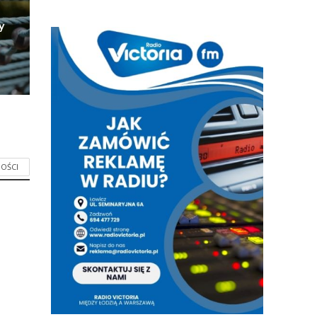
y
OŚCI