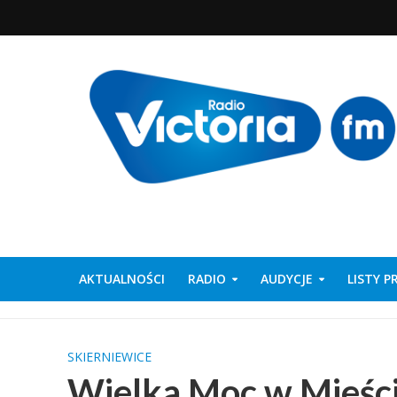
AKTUALNOŚCI
RADIO
AUDYCJE
LISTY 
SKIERNIEWICE
Wielka Moc w Mieśc