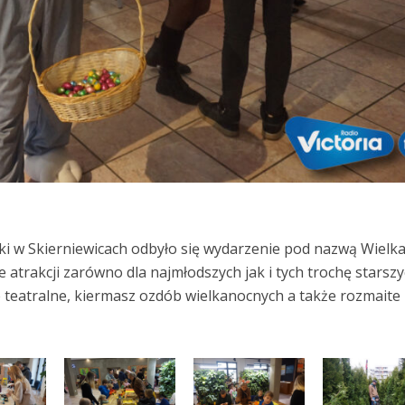
uki w Skierniewicach odbyło się wydarzenie pod nazwą Wielk
 atrakcji zarówno dla najmłodszych jak i tych trochę starszy
 teatralne, kiermasz ozdób wielkanocnych a także rozmaite