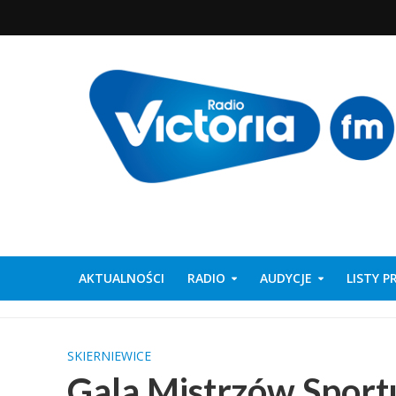
AKTUALNOŚCI
RADIO
AUDYCJE
LISTY 
SKIERNIEWICE
Gala Mistrzów Sport