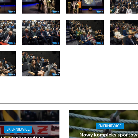
SKIERNIEWICE
SKIERNIEWICE
Nowy kompleks sportow
tki burz w powiecie