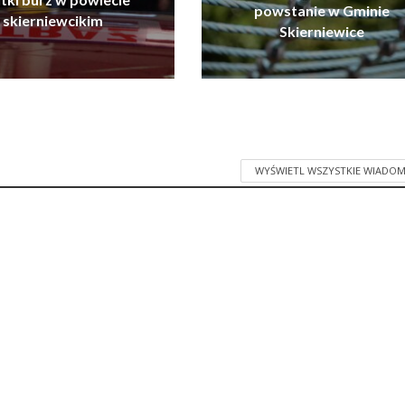
powstanie w Gminie
skierniewcikim
Skierniewice
WYŚWIETL WSZYSTKIE WIADOM