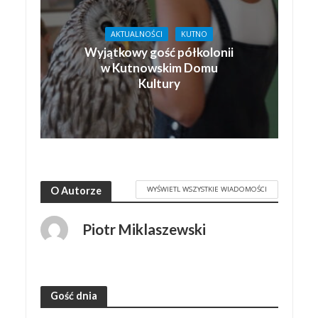
AKTUALNOŚCI
KUTNO
Wyjątkowy gość półkolonii
w Kutnowskim Domu
Kultury
WYŚWIETL WSZYSTKIE WIADOMOŚCI
O Autorze
Piotr Miklaszewski
Gość dnia