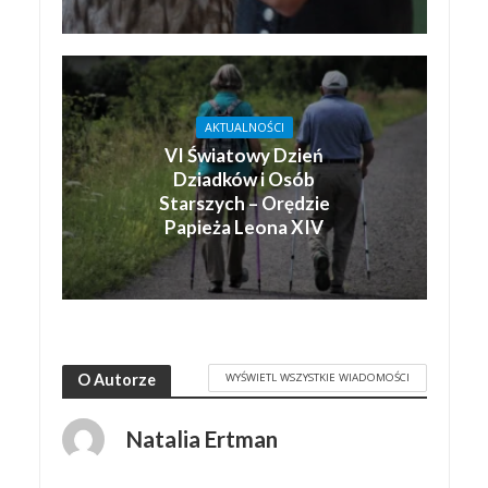
AKTUALNOŚCI
VI Światowy Dzień
Dziadków i Osób
Starszych – Orędzie
Papieża Leona XIV
WYŚWIETL WSZYSTKIE WIADOMOŚCI
O Autorze
Natalia Ertman