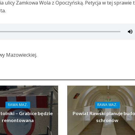
 ulicy Zamkowa Wola z Opoczyńską. Petycja w tej sprawie tr
ta.
awy Mazowieckiej.
RAWA MAZ.
RAWA MAZ.
tolniki – Grabice będzie
Powiat Rawski planuje bud
remontowana
schronów