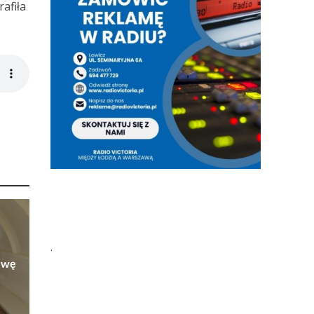
afiła
.
owę