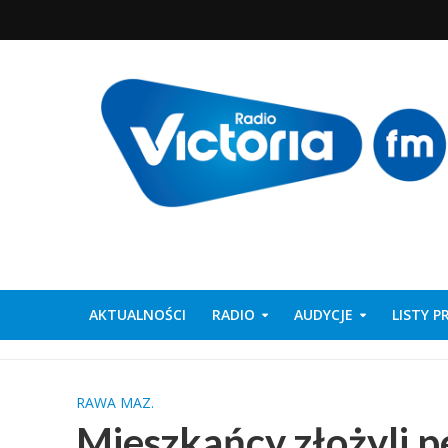
AKTUALNOŚCI
RADIO
AUDYCJE
LISTY 
RAWA MAZ.
Mieszkańcy złożyli p