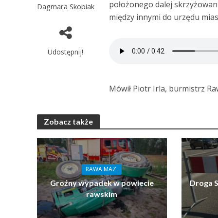
położonego dalej skrzyżowania
Dagmara Skopiak
między innymi do urzędu mias
Udostępnij!
Mówił Piotr Irla, burmistrz R
Zobacz także
RAWA MAZ.
Groźny wypadek w powiecie
Droga S
rawskim