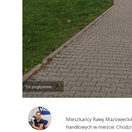
fot. poglądowe
Mieszkańcy Rawy Mazowieckie
handlowych w mieście. Chodzi