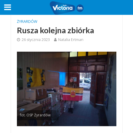
ŻYRARDÓW
Rusza kolejna zbiórka
26 stycznia 2023
Natalia Ertman
fot. OSP Żyrardów