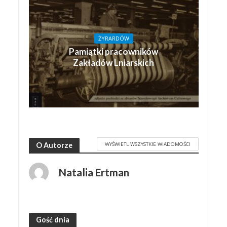
ŻYRARDÓW
Pamiątki pracowników
Zakładów Lniarskich
WYŚWIETL WSZYSTKIE WIADOMOŚCI
O Autorze
Natalia Ertman
Gość dnia