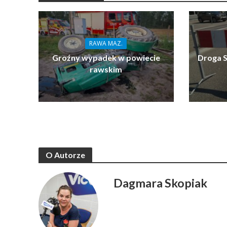
RAWA MAZ.
Groźny wypadek w powiecie
Droga S
rawskim
O Autorze
Dagmara Skopiak