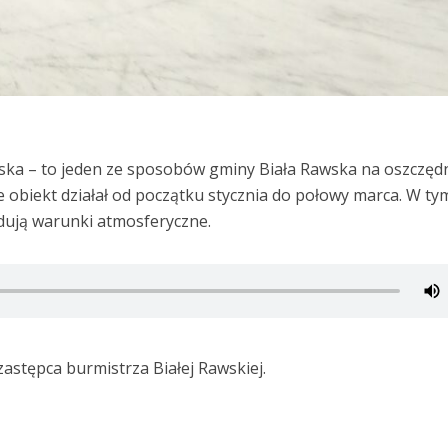
iska – to jeden ze sposobów gminy Biała Rawska na oszczęd
le obiekt działał od początku stycznia do połowy marca. W ty
ydują warunki atmosferyczne.
astępca burmistrza Białej Rawskiej.