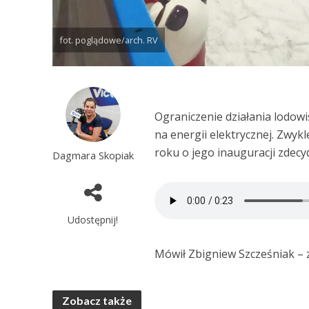
fot. poglądowe/arch. RV
Ograniczenie działania lodow
na energii elektrycznej. Zwyk
roku o jego inauguracji zdec
Dagmara Skopiak
Udostępnij!
Mówił Zbigniew Szcześniak – z
Zobacz także