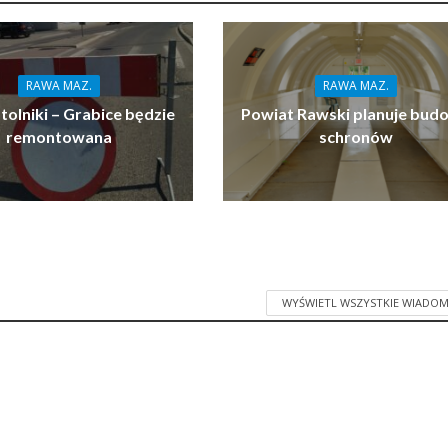
RAWA MAZ.
RAWA MAZ.
tolniki – Grabice będzie
Powiat Rawski planuje bud
remontowana
schronów
WYŚWIETL WSZYSTKIE WIADOM