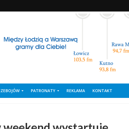
PRZEBOJÓW
PATRONATY
REKLAMA
KONTAKT
w weekend wystartuje