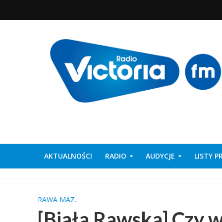
AKTUALNOŚCI
RADIO
AUDYCJE
LISTY 
RAWA MAZ.
[Biała Rawska] Czy 