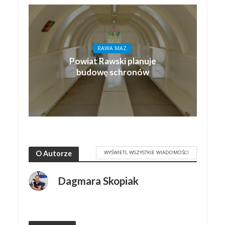
RAWA MAZ.
Powiat Rawski planuje
budowę schronów
WYŚWIETL WSZYSTKIE WIADOMOŚCI
O Autorze
Dagmara Skopiak