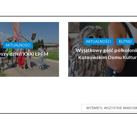
AKTUALNOŚCI
KUTNO
AKTUALNOŚCI
Wyjątkowy gość półkoloni
wszy dzień XXXI ŁPPM
Kutnowskim Domu Kultu
WYŚWIETL WSZYSTKIE WIADOM