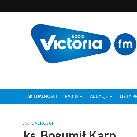
AKTUALNOŚCI
RADIO
AUDYCJE
LISTY 
AKTUALNOŚCI
ks. Bogumił Karp