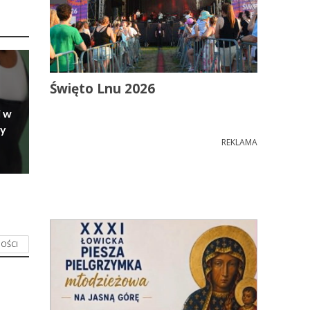
Święto Lnu 2026
i w
ry
REKLAMA
OŚCI