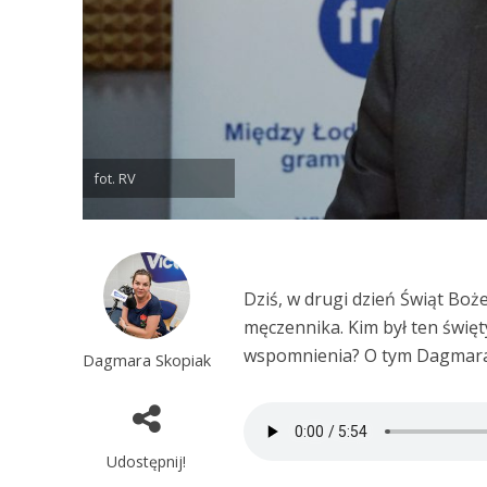
fot. RV
Dziś, w drugi dzień Świąt B
męczennika. Kim był ten święty
wspomnienia? O tym Dagmara
Dagmara Skopiak
Udostępnij!